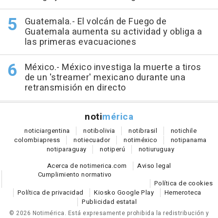
Guatemala.- El volcán de Fuego de
Guatemala aumenta su actividad y obliga a
las primeras evacuaciones
México.- México investiga la muerte a tiros
de un 'streamer' mexicano durante una
retransmisión en directo
noti
mérica
notici
argentina
noti
bolivia
noti
brasil
noti
chile
colombia
press
noti
ecuador
noti
méxico
noti
panama
noti
paraguay
noti
perú
noti
uruguay
Acerca de notimerica.com
Aviso legal
Cumplimiento normativo
Política de cookies
Política de privacidad
Kiosko Google Play
Hemeroteca
Publicidad estatal
© 2026 Notimérica.
Está expresamente prohibida la redistribución y