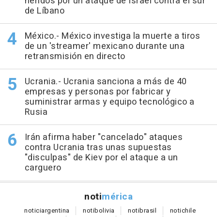
heridos por un ataque de Israel contra el sur
de Líbano
México.- México investiga la muerte a tiros
de un 'streamer' mexicano durante una
retransmisión en directo
Ucrania.- Ucrania sanciona a más de 40
empresas y personas por fabricar y
suministrar armas y equipo tecnológico a
Rusia
Irán afirma haber "cancelado" ataques
contra Ucrania tras unas supuestas
"disculpas" de Kiev por el ataque a un
carguero
noti
mérica
notici
argentina
noti
bolivia
noti
brasil
noti
chile