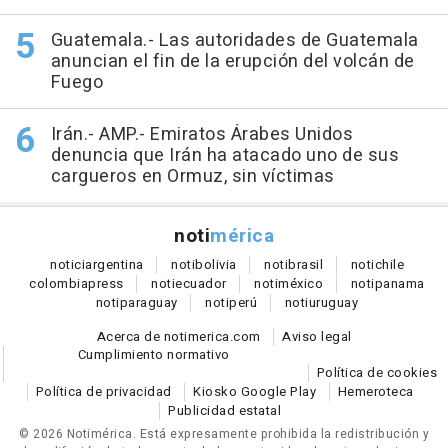
Guatemala.- Las autoridades de Guatemala
anuncian el fin de la erupción del volcán de
Fuego
Irán.- AMP.- Emiratos Árabes Unidos
denuncia que Irán ha atacado uno de sus
cargueros en Ormuz, sin víctimas
noti
mérica
notici
argentina
noti
bolivia
noti
brasil
noti
chile
colombia
press
noti
ecuador
noti
méxico
noti
panama
noti
paraguay
noti
perú
noti
uruguay
Acerca de notimerica.com
Aviso legal
Cumplimiento normativo
Política de cookies
Política de privacidad
Kiosko Google Play
Hemeroteca
Publicidad estatal
© 2026 Notimérica.
Está expresamente prohibida la redistribución y