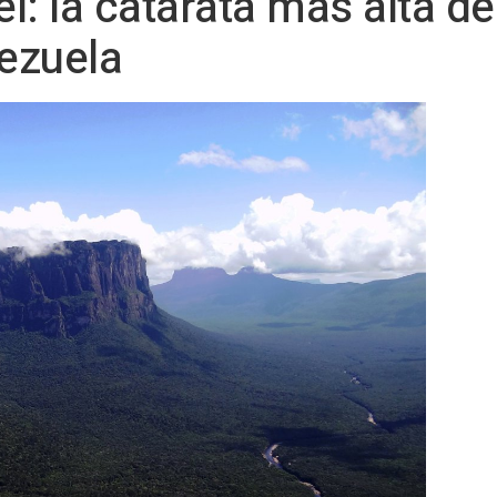
el: la catarata más alta d
ezuela