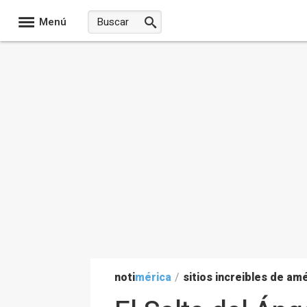
Menú
noti
mérica
/
sitios increibles de am