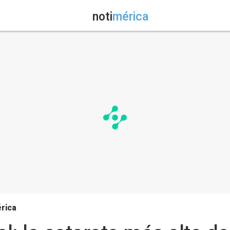
noti
mérica
érica