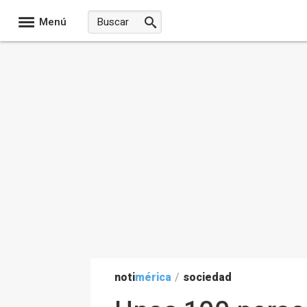
Menú
noti
mérica
/
sociedad