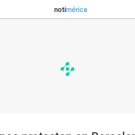
noti
mérica