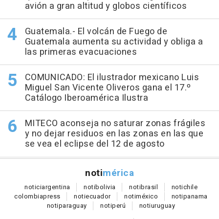
avión a gran altitud y globos científicos
Guatemala.- El volcán de Fuego de
Guatemala aumenta su actividad y obliga a
las primeras evacuaciones
COMUNICADO: El ilustrador mexicano Luis
Miguel San Vicente Oliveros gana el 17.º
Catálogo Iberoamérica Ilustra
MITECO aconseja no saturar zonas frágiles
y no dejar residuos en las zonas en las que
se vea el eclipse del 12 de agosto
noti
mérica
notici
argentina
noti
bolivia
noti
brasil
noti
chile
colombia
press
noti
ecuador
noti
méxico
noti
panama
noti
paraguay
noti
perú
noti
uruguay