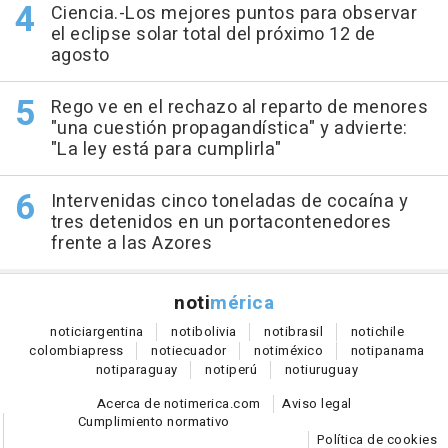
Ciencia.-Los mejores puntos para observar
el eclipse solar total del próximo 12 de
agosto
Rego ve en el rechazo al reparto de menores
"una cuestión propagandística" y advierte:
"La ley está para cumplirla"
Intervenidas cinco toneladas de cocaína y
tres detenidos en un portacontenedores
frente a las Azores
noti
mérica
notici
argentina
noti
bolivia
noti
brasil
noti
chile
colombia
press
noti
ecuador
noti
méxico
noti
panama
noti
paraguay
noti
perú
noti
uruguay
Acerca de notimerica.com
Aviso legal
Cumplimiento normativo
Política de cookies