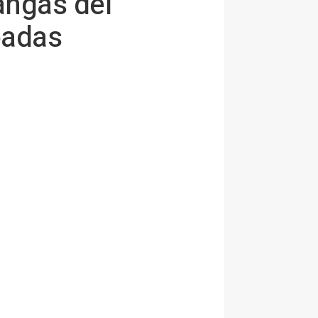
angas del
padas