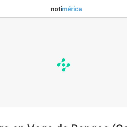
noti
mérica