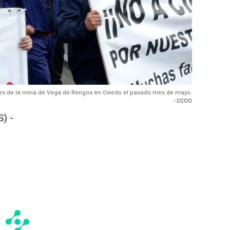
ores de la mina de Vega de Rengos en Oviedo el pasado mes de mayo.
- CCOO
) -