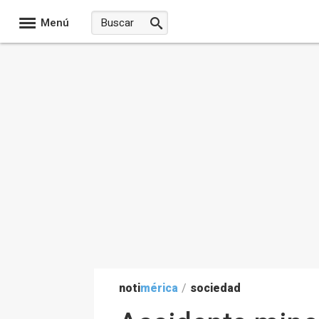
Menú
noti
mérica
/
sociedad