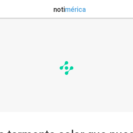
noti
mérica