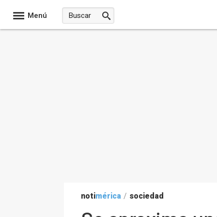
Menú
noti
mérica
/
sociedad