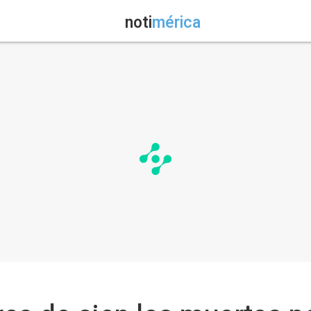
noti
mérica