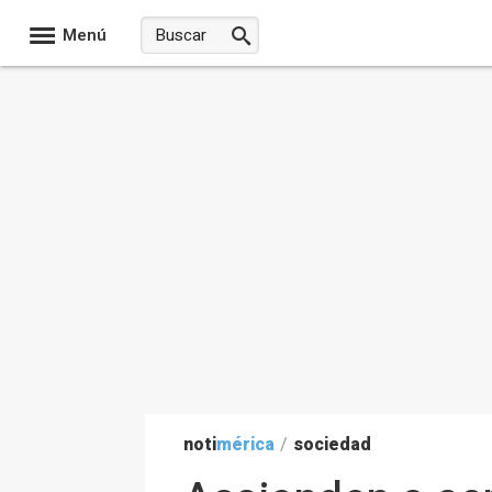
Menú
noti
mérica
/
sociedad