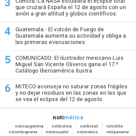
Ciencia.-La NASA estudiará el eclipse total
que cruzará España el 12 de agosto con un
avión a gran altitud y globos científicos
Guatemala.- El volcán de Fuego de
Guatemala aumenta su actividad y obliga a
las primeras evacuaciones
COMUNICADO: El ilustrador mexicano Luis
Miguel San Vicente Oliveros gana el 17.º
Catálogo Iberoamérica Ilustra
MITECO aconseja no saturar zonas frágiles
y no dejar residuos en las zonas en las que
se vea el eclipse del 12 de agosto
noti
mérica
notici
argentina
noti
bolivia
noti
brasil
noti
chile
colombia
press
noti
ecuador
noti
méxico
noti
panama