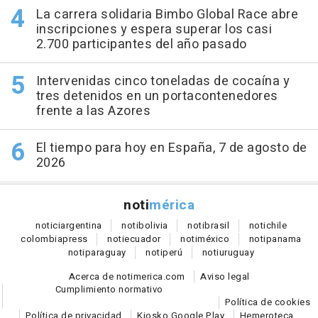
La carrera solidaria Bimbo Global Race abre
inscripciones y espera superar los casi
2.700 participantes del año pasado
Intervenidas cinco toneladas de cocaína y
tres detenidos en un portacontenedores
frente a las Azores
El tiempo para hoy en España, 7 de agosto de
2026
noti
mérica
notici
argentina
noti
bolivia
noti
brasil
noti
chile
colombia
press
noti
ecuador
noti
méxico
noti
panama
noti
paraguay
noti
perú
noti
uruguay
Acerca de notimerica.com
Aviso legal
Cumplimiento normativo
Política de cookies
Política de privacidad
Kiosko Google Play
Hemeroteca