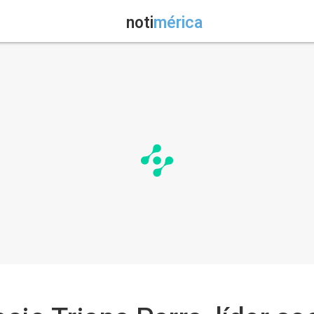
noti
mérica