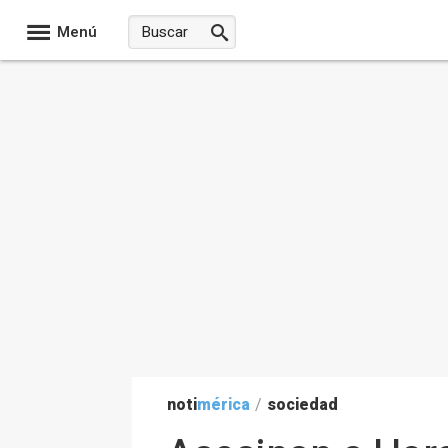
Menú
noti
mérica
/
sociedad