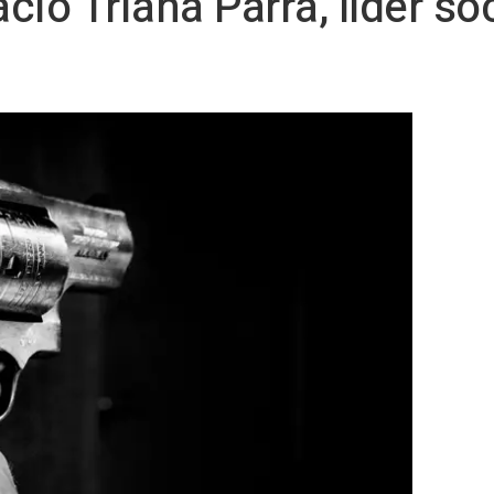
cio Triana Parra, líder so