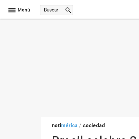
Menú
noti
mérica
/
sociedad