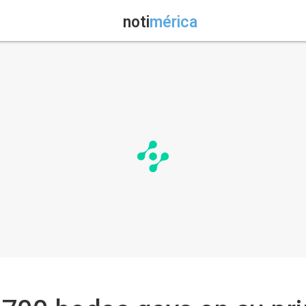
noti
mérica