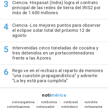
Ciencia.-Hispasat (Indra) logra el contrato
principal de las redes de tierra del IRIS2 por
más de 1.600 millones
Ciencia.-Los mejores puntos para observar
el eclipse solar total del próximo 12 de
agosto
Intervenidas cinco toneladas de cocaína y
tres detenidos en un portacontenedores
frente a las Azores
Rego ve en el rechazo al reparto de menores
"una cuestión propagandística" y advierte:
"La ley está para cumplirla"
noti
mérica
notici
argentina
noti
bolivia
noti
brasil
noti
chile
colombia
press
noti
ecuador
noti
méxico
noti
panama