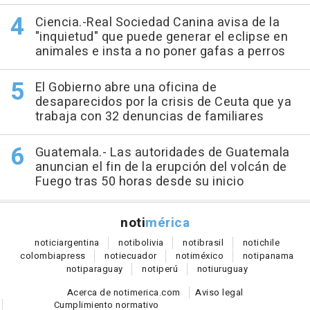
Ciencia.-Real Sociedad Canina avisa de la
"inquietud" que puede generar el eclipse en
animales e insta a no poner gafas a perros
El Gobierno abre una oficina de
desaparecidos por la crisis de Ceuta que ya
trabaja con 32 denuncias de familiares
Guatemala.- Las autoridades de Guatemala
anuncian el fin de la erupción del volcán de
Fuego tras 50 horas desde su inicio
noti
mérica
notici
argentina
noti
bolivia
noti
brasil
noti
chile
colombia
press
noti
ecuador
noti
méxico
noti
panama
noti
paraguay
noti
perú
noti
uruguay
Acerca de notimerica.com
Aviso legal
Cumplimiento normativo