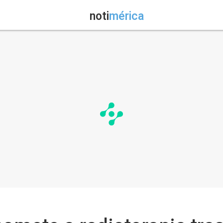
noti
mérica