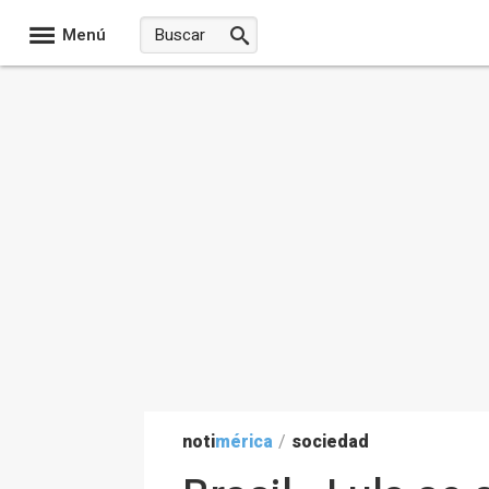
Menú
noti
mérica
/
sociedad