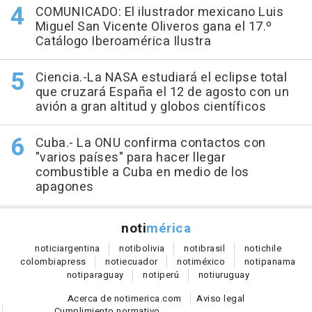
COMUNICADO: El ilustrador mexicano Luis
Miguel San Vicente Oliveros gana el 17.º
Catálogo Iberoamérica Ilustra
Ciencia.-La NASA estudiará el eclipse total
que cruzará España el 12 de agosto con un
avión a gran altitud y globos científicos
Cuba.- La ONU confirma contactos con
"varios países" para hacer llegar
combustible a Cuba en medio de los
apagones
noti
mérica
notici
argentina
noti
bolivia
noti
brasil
noti
chile
colombia
press
noti
ecuador
noti
méxico
noti
panama
noti
paraguay
noti
perú
noti
uruguay
Acerca de notimerica.com
Aviso legal
Cumplimiento normativo