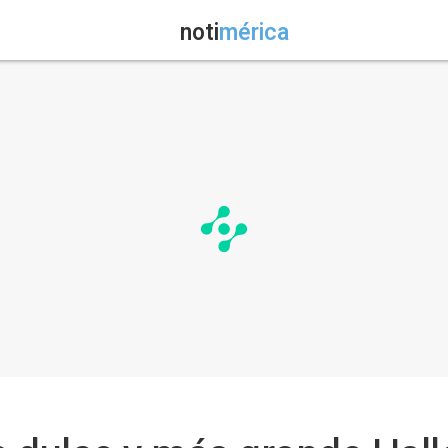
noti
mérica