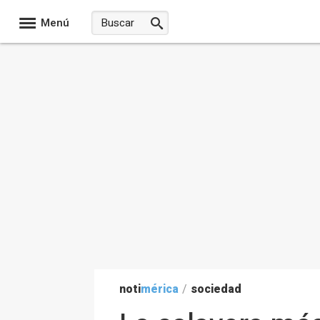
Menú
noti
mérica
/
sociedad