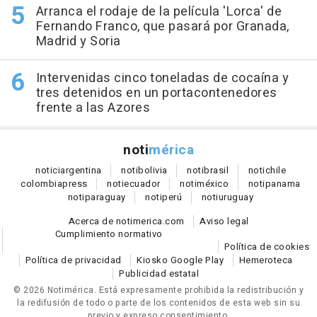
Arranca el rodaje de la película 'Lorca' de
Fernando Franco, que pasará por Granada,
Madrid y Soria
Intervenidas cinco toneladas de cocaína y
tres detenidos en un portacontenedores
frente a las Azores
noti
mérica
notici
argentina
noti
bolivia
noti
brasil
noti
chile
colombia
press
noti
ecuador
noti
méxico
noti
panama
noti
paraguay
noti
perú
noti
uruguay
Acerca de notimerica.com
Aviso legal
Cumplimiento normativo
Política de cookies
Política de privacidad
Kiosko Google Play
Hemeroteca
Publicidad estatal
© 2026 Notimérica.
Está expresamente prohibida la redistribución y
la redifusión de todo o parte de los contenidos de esta web sin su
previo y expreso consentimiento.