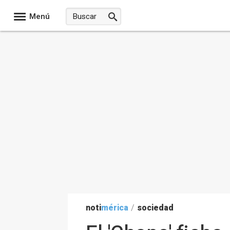
Menú
noti
mérica
/
sociedad