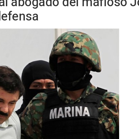
a al abogado del mafioso J
defensa