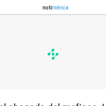
noti
mérica