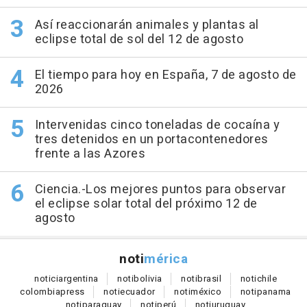
Así reaccionarán animales y plantas al
eclipse total de sol del 12 de agosto
El tiempo para hoy en España, 7 de agosto de
2026
Intervenidas cinco toneladas de cocaína y
tres detenidos en un portacontenedores
frente a las Azores
Ciencia.-Los mejores puntos para observar
el eclipse solar total del próximo 12 de
agosto
noti
mérica
notici
argentina
noti
bolivia
noti
brasil
noti
chile
colombia
press
noti
ecuador
noti
méxico
noti
panama
noti
paraguay
noti
perú
noti
uruguay