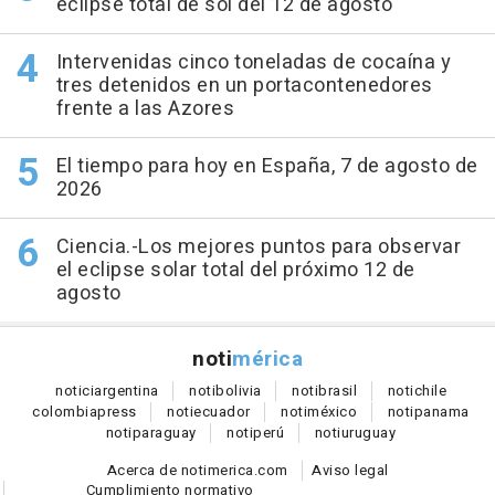
eclipse total de sol del 12 de agosto
Intervenidas cinco toneladas de cocaína y
tres detenidos en un portacontenedores
frente a las Azores
El tiempo para hoy en España, 7 de agosto de
2026
Ciencia.-Los mejores puntos para observar
el eclipse solar total del próximo 12 de
agosto
noti
mérica
notici
argentina
noti
bolivia
noti
brasil
noti
chile
colombia
press
noti
ecuador
noti
méxico
noti
panama
noti
paraguay
noti
perú
noti
uruguay
Acerca de notimerica.com
Aviso legal
Cumplimiento normativo