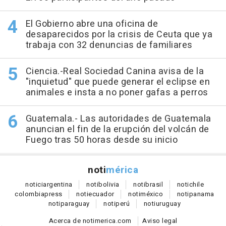
El Gobierno abre una oficina de
desaparecidos por la crisis de Ceuta que ya
trabaja con 32 denuncias de familiares
Ciencia.-Real Sociedad Canina avisa de la
"inquietud" que puede generar el eclipse en
animales e insta a no poner gafas a perros
Guatemala.- Las autoridades de Guatemala
anuncian el fin de la erupción del volcán de
Fuego tras 50 horas desde su inicio
noti
mérica
notici
argentina
noti
bolivia
noti
brasil
noti
chile
colombia
press
noti
ecuador
noti
méxico
noti
panama
noti
paraguay
noti
perú
noti
uruguay
Acerca de notimerica.com
Aviso legal