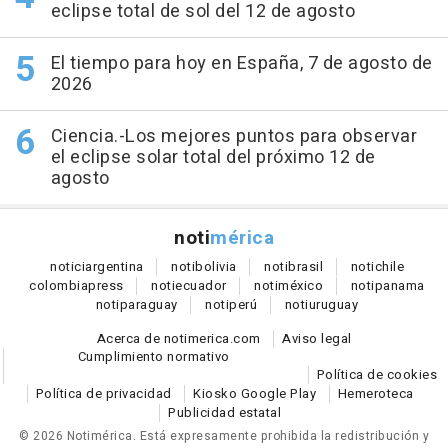
eclipse total de sol del 12 de agosto
El tiempo para hoy en España, 7 de agosto de
2026
Ciencia.-Los mejores puntos para observar
el eclipse solar total del próximo 12 de
agosto
noti
mérica
notici
argentina
noti
bolivia
noti
brasil
noti
chile
colombia
press
noti
ecuador
noti
méxico
noti
panama
noti
paraguay
noti
perú
noti
uruguay
Acerca de notimerica.com
Aviso legal
Cumplimiento normativo
Política de cookies
Política de privacidad
Kiosko Google Play
Hemeroteca
Publicidad estatal
© 2026 Notimérica.
Está expresamente prohibida la redistribución y