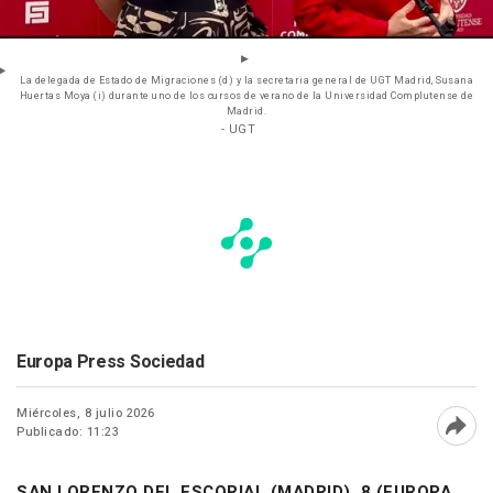
La delegada de Estado de Migraciones (d) y la secretaria general de UGT Madrid, Susana
Huertas Moya (i) durante uno de los cursos de verano de la Universidad Complutense de
Madrid.
- UGT
Europa Press Sociedad
Miércoles, 8 julio 2026
Publicado: 11:23
Abri
SAN LORENZO DEL ESCORIAL (MADRID), 8 (EUROPA