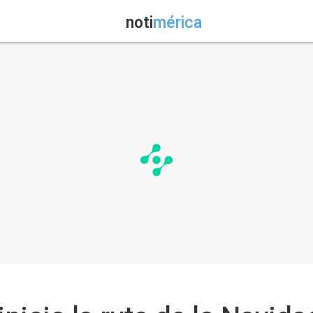
noti
mérica