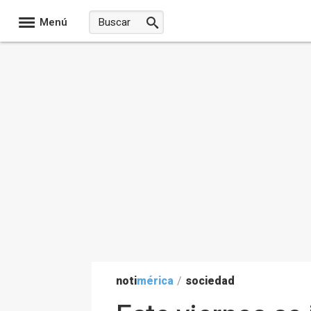
Menú
noti
mérica
/
sociedad