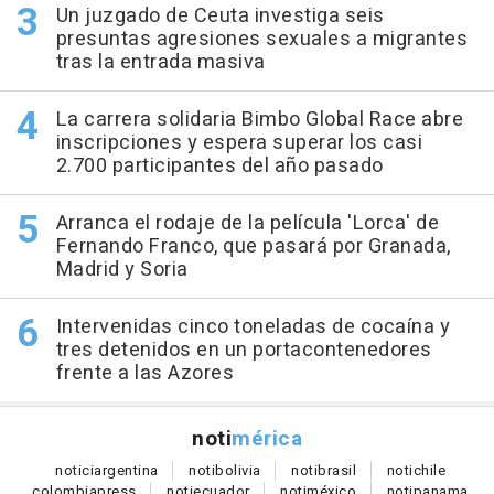
Un juzgado de Ceuta investiga seis
presuntas agresiones sexuales a migrantes
tras la entrada masiva
La carrera solidaria Bimbo Global Race abre
inscripciones y espera superar los casi
2.700 participantes del año pasado
Arranca el rodaje de la película 'Lorca' de
Fernando Franco, que pasará por Granada,
Madrid y Soria
Intervenidas cinco toneladas de cocaína y
tres detenidos en un portacontenedores
frente a las Azores
noti
mérica
notici
argentina
noti
bolivia
noti
brasil
noti
chile
colombia
press
noti
ecuador
noti
méxico
noti
panama