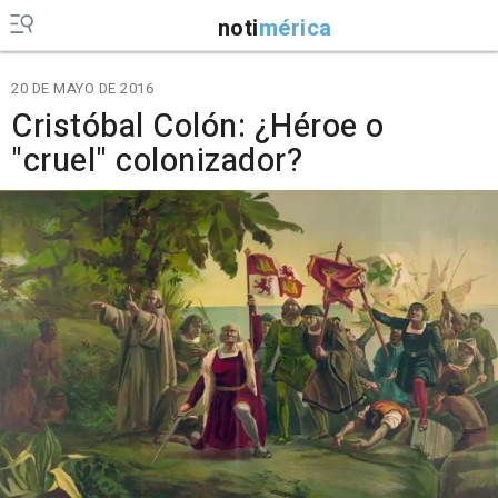
noti
mérica
20 DE MAYO DE 2016
Cristóbal Colón: ¿Héroe o
"cruel" colonizador?