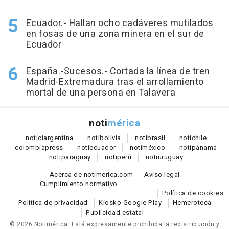
Ecuador.- Hallan ocho cadáveres mutilados
en fosas de una zona minera en el sur de
Ecuador
España.-Sucesos.- Cortada la línea de tren
Madrid-Extremadura tras el arrollamiento
mortal de una persona en Talavera
noti
mérica
notici
argentina
noti
bolivia
noti
brasil
noti
chile
colombia
press
noti
ecuador
noti
méxico
noti
panama
noti
paraguay
noti
perú
noti
uruguay
Acerca de notimerica.com
Aviso legal
Cumplimiento normativo
Política de cookies
Política de privacidad
Kiosko Google Play
Hemeroteca
Publicidad estatal
© 2026 Notimérica.
Está expresamente prohibida la redistribución y