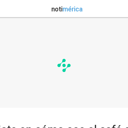
noti
mérica