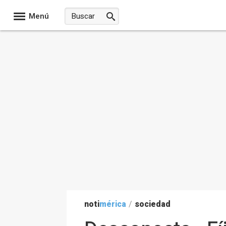
Menú
noti
mérica
/
sociedad