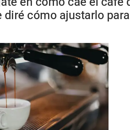
jate en cómo cae el café
e diré cómo ajustarlo par