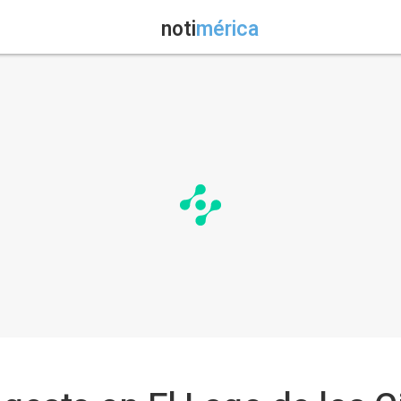
noti
mérica