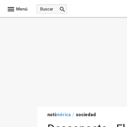
Menú
noti
mérica
/
sociedad