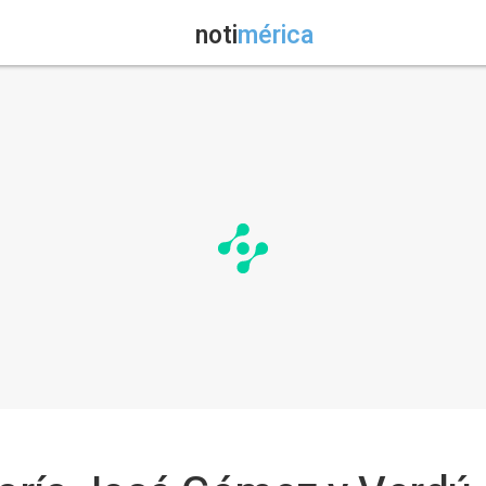
noti
mérica