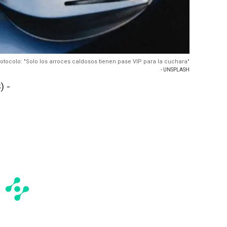
otocolo: "Solo los arroces caldosos tienen pase VIP para la cuchara"
- UNSPLASH
) -