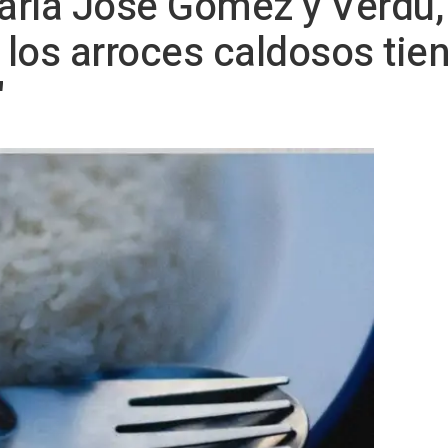
aría José Gómez y Verdú,
o los arroces caldosos tie
"