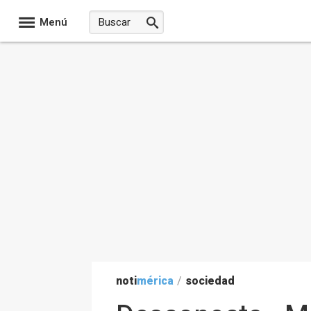
Menú
noti
mérica
/
sociedad