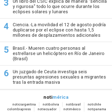
Un libro del CSIC explica de manera "sencilla
y rigurosa" todo lo que ocurre durante los
eclipses solares y lunares
Ciencia.-La movilidad el 12 de agosto podría
duplicarse por el eclipse con hasta 1,5
millones de desplazamientos adicionales
Brasil.- Mueren cuatro personas al
estrellarse un helicóptero en Río de Janeiro
(Brasil)
Un juzgado de Ceuta investiga seis
presuntas agresiones sexuales a migrantes
tras la entrada masiva
noti
mérica
notici
argentina
noti
bolivia
noti
brasil
noti
chile
colombia
press
noti
ecuador
noti
méxico
noti
panama