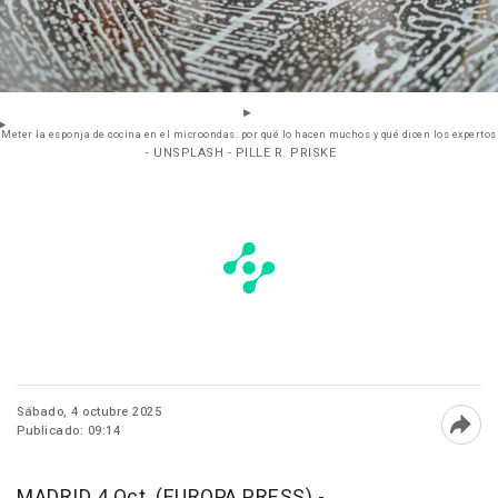
Meter la esponja de cocina en el microondas: por qué lo hacen muchos y qué dicen los expertos
- UNSPLASH - PILLE R. PRISKE
Sábado, 4 octubre 2025
Publicado: 09:14
Abri
MADRID 4 Oct. (EUROPA PRESS) -