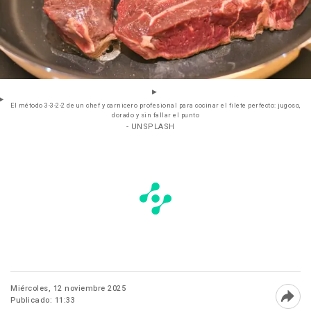
El método 3-3-2-2 de un chef y carnicero profesional para cocinar el filete perfecto: jugoso,
dorado y sin fallar el punto
- UNSPLASH
Miércoles, 12 noviembre 2025
Publicado: 11:33
Abri