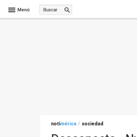
Menú
noti
mérica
/
sociedad