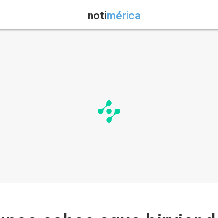
noti
mérica