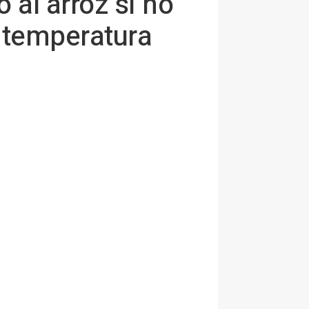
al arroz si no
a temperatura