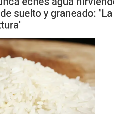
nca eches agua hirviendo 
de suelto y graneado: "L
tura"