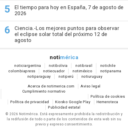
El tiempo para hoy en España, 7 de agosto de
2026
Ciencia.-Los mejores puntos para observar
el eclipse solar total del próximo 12 de
agosto
noti
mérica
notici
argentina
noti
bolivia
noti
brasil
noti
chile
colombia
press
noti
ecuador
noti
méxico
noti
panama
noti
paraguay
noti
perú
noti
uruguay
Acerca de notimerica.com
Aviso legal
Cumplimiento normativo
Política de cookies
Política de privacidad
Kiosko Google Play
Hemeroteca
Publicidad estatal
© 2026 Notimérica.
Está expresamente prohibida la redistribución y
la redifusión de todo o parte de los contenidos de esta web sin su
previo y expreso consentimiento.