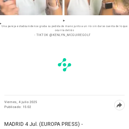
Una pareja estadounidense graba su pedida de mano junto a un río sin darse cuenta de lo que
ocurría detrás
- TIKTOK @KENLYN_MCGUIREGOLF
Viernes, 4 julio 2025
Publicado: 15:02
Abri
MADRID 4 Jul. (EUROPA PRESS) -