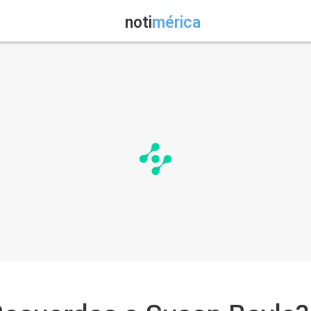
noti
mérica