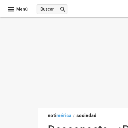
Menú
noti
mérica
/
sociedad