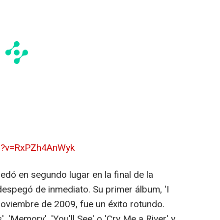
ch?v=RxPZh4AnWyk
dó en segundo lugar en la final de la
despegó de inmediato. Su primer álbum, 'I
oviembre de 2009, fue un éxito rotundo.
 'Memory', 'You'll See' o 'Cry Me a River' y