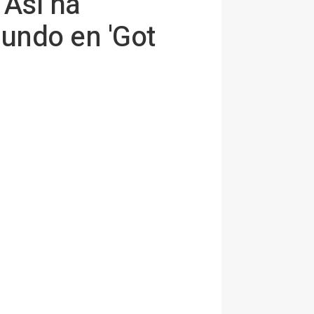
 Así ha
undo en 'Got