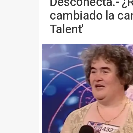
Desconecta.- ¿
cambiado la can
Talent'