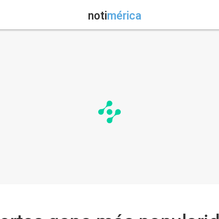
noti
mérica