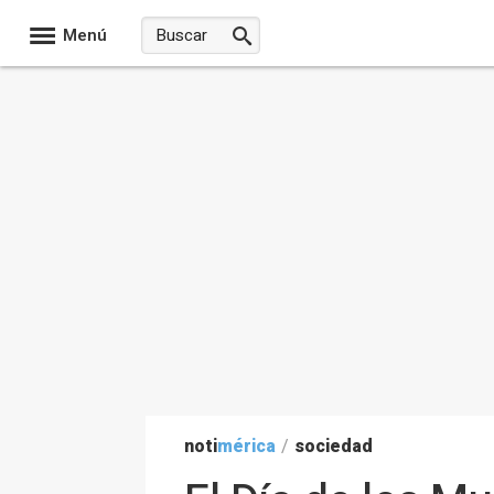
Menú
noti
mérica
/
sociedad