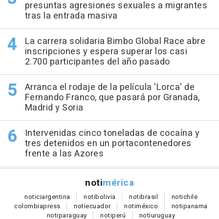
presuntas agresiones sexuales a migrantes
tras la entrada masiva
La carrera solidaria Bimbo Global Race abre
inscripciones y espera superar los casi
2.700 participantes del año pasado
Arranca el rodaje de la película 'Lorca' de
Fernando Franco, que pasará por Granada,
Madrid y Soria
Intervenidas cinco toneladas de cocaína y
tres detenidos en un portacontenedores
frente a las Azores
noti
mérica
notici
argentina
noti
bolivia
noti
brasil
noti
chile
colombia
press
noti
ecuador
noti
méxico
noti
panama
noti
paraguay
noti
perú
noti
uruguay