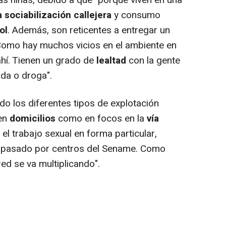
las niñas, debido a que "porque viven en una
a sociabilización callejera
y consumo
ol
. Además, son reticentes a entregar un
. Como hay muchos vicios en el ambiente en
 ahí. Tienen un grado de
lealtad
con la gente
ida o droga".
 los diferentes tipos de explotación
 en
domicilios
como en focos en la
vía
 el trabajo sexual en forma particular,
n pasado por centros del Sename. Como
red se va multiplicando".