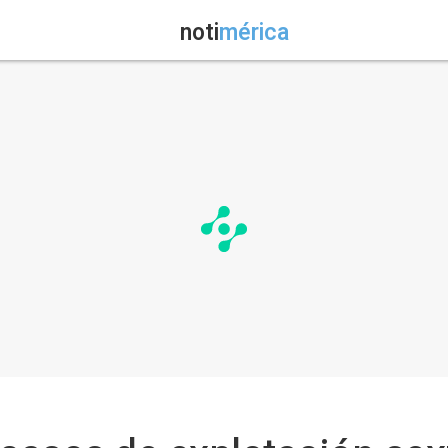
noti
mérica