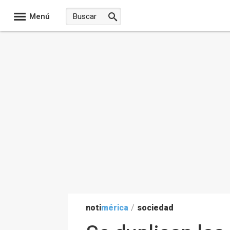
Menú
noti
mérica
/
sociedad