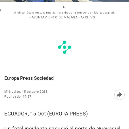
Archivo - Coche en cuyo interior ha ardido una bombona en Málaga capital.
- AYUNTAMIENTO DE MÁLAGA - ARCHIVO
Europa Press Sociedad
Miércoles, 15 octubre 2025
Publicado: 14:57
Abri
ECUADOR, 15 Oct (EUROPA PRESS)
Un fatal incidente sacudió el norte de Guayaquil,