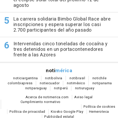
agosto
La carrera solidaria Bimbo Global Race abre
inscripciones y espera superar los casi
2.700 participantes del año pasado
Intervenidas cinco toneladas de cocaína y
tres detenidos en un portacontenedores
frente a las Azores
noti
mérica
notici
argentina
noti
bolivia
noti
brasil
noti
chile
colombia
press
noti
ecuador
noti
méxico
noti
panama
noti
paraguay
noti
perú
noti
uruguay
Acerca de notimerica.com
Aviso legal
Cumplimiento normativo
Política de cookies
Política de privacidad
Kiosko Google Play
Hemeroteca
Publicidad estatal