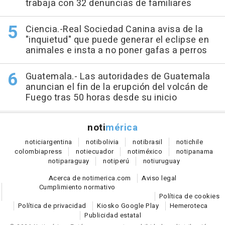
trabaja con 32 denuncias de familiares
Ciencia.-Real Sociedad Canina avisa de la
"inquietud" que puede generar el eclipse en
animales e insta a no poner gafas a perros
Guatemala.- Las autoridades de Guatemala
anuncian el fin de la erupción del volcán de
Fuego tras 50 horas desde su inicio
noti
mérica
notici
argentina
noti
bolivia
noti
brasil
noti
chile
colombia
press
noti
ecuador
noti
méxico
noti
panama
noti
paraguay
noti
perú
noti
uruguay
Acerca de notimerica.com
Aviso legal
Cumplimiento normativo
Política de cookies
Política de privacidad
Kiosko Google Play
Hemeroteca
Publicidad estatal