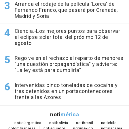
Arranca el rodaje de la película 'Lorca' de
Fernando Franco, que pasará por Granada,
Madrid y Soria
Ciencia.-Los mejores puntos para observar
el eclipse solar total del próximo 12 de
agosto
Rego ve en el rechazo al reparto de menores
"una cuestión propagandística" y advierte:
"La ley está para cumplirla"
Intervenidas cinco toneladas de cocaína y
tres detenidos en un portacontenedores
frente a las Azores
noti
mérica
notici
argentina
noti
bolivia
noti
brasil
noti
chile
colombia
press
noti
ecuador
noti
méxico
noti
panama