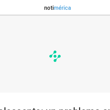
noti
mérica