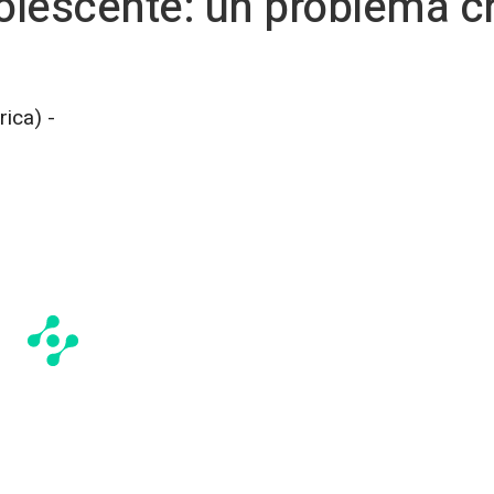
lescente: un problema c
ica) -