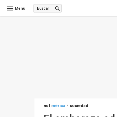
Menú
noti
mérica
/
sociedad