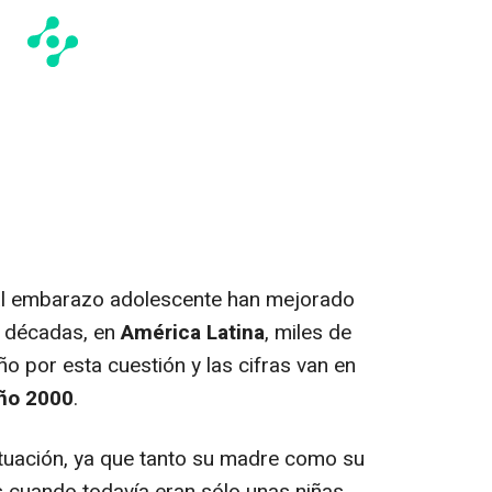
al embarazo adolescente han mejorado
s décadas, en
América Latina
, miles de
ño por esta cuestión y las cifras van en
año 2000
.
uación, ya que tanto su madre como su
cuando todavía eran sólo unas niñas.