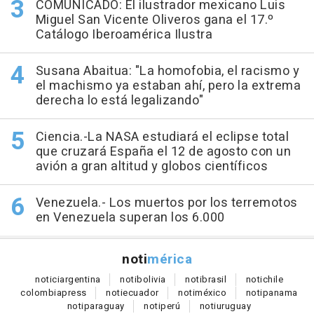
COMUNICADO: El ilustrador mexicano Luis
Miguel San Vicente Oliveros gana el 17.º
Catálogo Iberoamérica Ilustra
Susana Abaitua: "La homofobia, el racismo y
el machismo ya estaban ahí, pero la extrema
derecha lo está legalizando"
Ciencia.-La NASA estudiará el eclipse total
que cruzará España el 12 de agosto con un
avión a gran altitud y globos científicos
Venezuela.- Los muertos por los terremotos
en Venezuela superan los 6.000
noti
mérica
notici
argentina
noti
bolivia
noti
brasil
noti
chile
colombia
press
noti
ecuador
noti
méxico
noti
panama
noti
paraguay
noti
perú
noti
uruguay