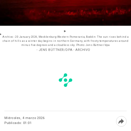
Archivo - 20 January 2026, Mecklenburg-Western Pomerania, Boddin: The sun rises behind a
chain of hills as a winter day begins in northern Germany, with frosty temperatures around
minus five degrees and a cloudless sky. Photo: Jens Büttner/dpa
- JENS BÜTTNER/DPA - ARCHIVO
Miércoles, 4 marzo 2026
Publicado: 01:01
Abri