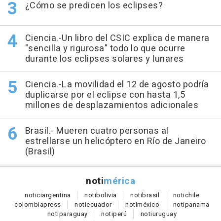
¿Cómo se predicen los eclipses?
Ciencia.-Un libro del CSIC explica de manera
"sencilla y rigurosa" todo lo que ocurre
durante los eclipses solares y lunares
Ciencia.-La movilidad el 12 de agosto podría
duplicarse por el eclipse con hasta 1,5
millones de desplazamientos adicionales
Brasil.- Mueren cuatro personas al
estrellarse un helicóptero en Río de Janeiro
(Brasil)
noti
mérica
notici
argentina
noti
bolivia
noti
brasil
noti
chile
colombia
press
noti
ecuador
noti
méxico
noti
panama
noti
paraguay
noti
perú
noti
uruguay