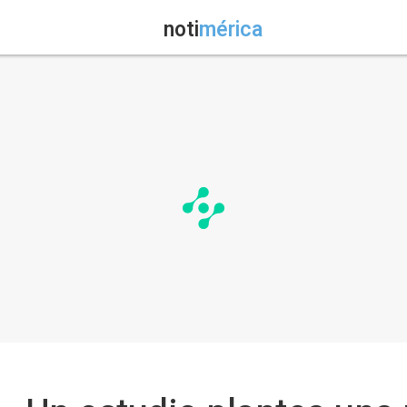
noti
mérica