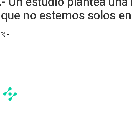
- Un estudio plantea una
 que no estemos solos en
S) -