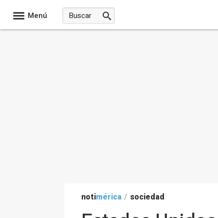
Menú
noti
mérica
/
sociedad