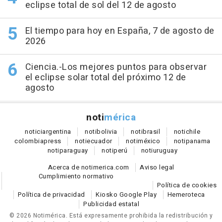
eclipse total de sol del 12 de agosto
El tiempo para hoy en España, 7 de agosto de
2026
Ciencia.-Los mejores puntos para observar
el eclipse solar total del próximo 12 de
agosto
noti
mérica
notici
argentina
noti
bolivia
noti
brasil
noti
chile
colombia
press
noti
ecuador
noti
méxico
noti
panama
noti
paraguay
noti
perú
noti
uruguay
Acerca de notimerica.com
Aviso legal
Cumplimiento normativo
Política de cookies
Política de privacidad
Kiosko Google Play
Hemeroteca
Publicidad estatal
© 2026 Notimérica.
Está expresamente prohibida la redistribución y